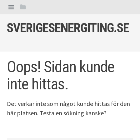
Skip to content
View menu
View sidebar
SVERIGESENERGITING.SE
Oops! Sidan kunde
inte hittas.
Det verkar inte som något kunde hittas för den
här platsen. Testa en sökning kanske?